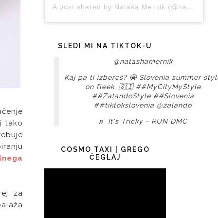
A post shared by Nataša Mernik (@natashamernik)
SLEDI MI NA TIKTOK-U
@natashamernik
Kaj pa ti izbereš? 🤩 Slovenia summer styl
on fleek. 🇸🇮
##MyCityMyStyle
##ZalandoStyle
##Slovenia
##tiktokslovenia
@zalando
nčenje
♬ It's Tricky - RUN DMC
j tako
rebuje
iranju
COSMO TAXI | GREGO
ČEGLAJ
lnega
rej za
balaža