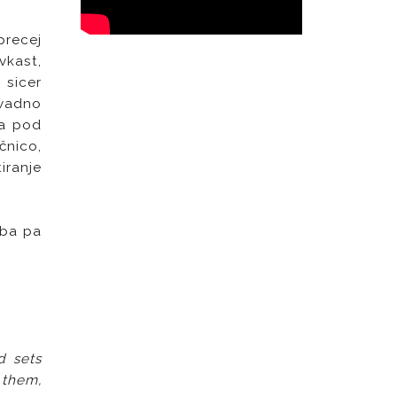
precej
vkast,
 sicer
avadno
da pod
čnico,
iranje
oba pa
d sets
s them,