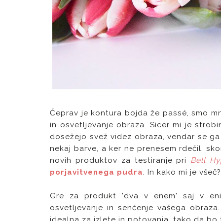
Čeprav je kontura bojda že passé, smo m
in osvetljevanje obraza. Sicer mi je strob
dosežejo svež videz obraza, vendar se ga 
nekaj barve, a ker ne prenesem rdečil, sko
novih produktov za testiranje pri
Bell Hy
porjavitvenega pudra
. In kako mi je všeč
Gre za produkt 'dva v enem' saj v eni
osvetljevanje in senčenje vašega obraza
idealna za izlete in potovanja, tako da bo 