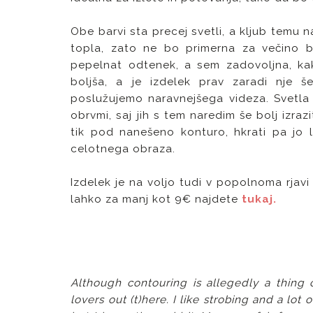
Obe barvi sta precej svetli, a kljub temu 
topla, zato ne bo primerna za večino bl
pepelnat odtenek, a sem zadovoljna, kak
boljša, a je izdelek prav zaradi nje 
poslužujemo naravnejšega videza. Svetla 
obrvmi, saj jih s tem naredim še bolj izrazi
tik pod nanešeno konturo, hkrati pa jo la
celotnega obraza.
Izdelek je na voljo tudi v popolnoma rjavi 
lahko za manj kot 9€ najdete
tukaj.
Although contouring is allegedly a thing o
lovers out (t)here. I like strobing and a lot