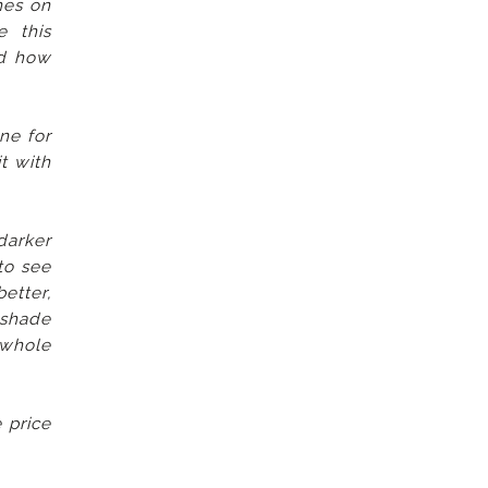
hes on
e this
nd how
ne for
it with
darker
to see
etter,
 shade
 whole
 price