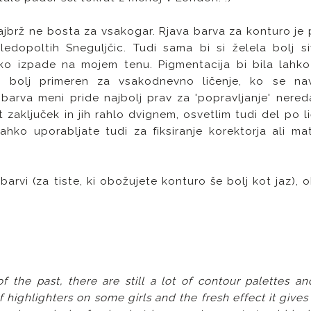
najbrž ne bosta za vsakogar. Rjava barva za konturo je 
edopoltih Sneguljčic. Tudi sama bi si želela bolj si
o izpade na mojem tenu. Pigmentacija bi bila lahko
še bolj primeren za vsakodnevno ličenje, ko se n
barva meni pride najbolj prav za 'popravljanje' nere
t zaključek in jih rahlo dvignem, osvetlim tudi del po li
hko uporabljate tudi za fiksiranje korektorja ali mat
barvi (za tiste, ki obožujete konturo še bolj kot jaz), 
f the past, there are still a lot of contour palettes an
 of highlighters on some girls and the fresh effect it give