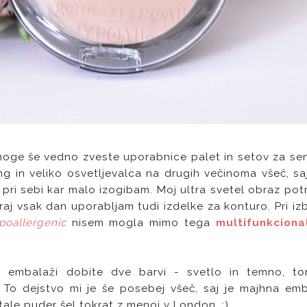
noge še vedno zveste uporabnice palet in setov za se
ing in veliko osvetljevalca na drugih večinoma všeč, sa
pri sebi kar malo izogibam. Moj ultra svetel obraz pot
raj vsak dan uporabljam tudi izdelke za konturo. Pri izb
poallergeni
c
nisem mogla mimo tega
multifunkciona
?
 embalaži dobite dve barvi - svetlo in temno, to
. To dejstvo mi je še posebej všeč, saj je majhna em
tale puder šel tokrat z menoj v London. :)