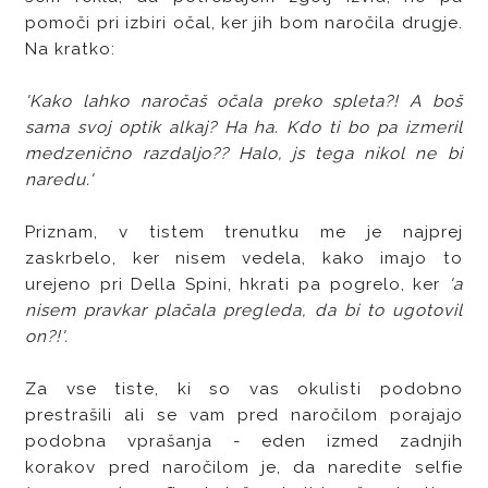
pomoči pri izbiri očal, ker jih bom naročila drugje.
Na kratko:
'Kako lahko naročaš očala preko spleta?! A boš
sama svoj optik alkaj? Ha ha. Kdo ti bo pa izmeril
medzenično razdaljo?? Halo, js tega nikol ne bi
naredu.'
Priznam, v tistem trenutku me je najprej
zaskrbelo, ker nisem vedela, kako imajo to
urejeno pri Della Spini, hkrati pa pogrelo, ker
'a
nisem pravkar plačala pregleda, da bi to ugotovil
on?!'.
Za vse tiste, ki so vas okulisti podobno
prestrašili ali se vam pred naročilom porajajo
podobna vprašanja - eden izmed zadnjih
korakov pred naročilom je, da naredite selfie