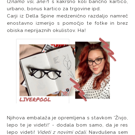
(
znamo vsi, ane?
) s kakršno koli bančno kartico,
urbano, bonus kartico za trgovine ipd.
Carji iz Della Spine medzenično razdaljo namreč
enostavno izmerijo s pomočjo te fotke in brez
obiska neprijaznih okulistov. Ha!
Njihova embalaža je opremljena s stavkom 'Živjo,
lepo te je videti!' - dodala bom samo, da je res
lepo videti!
Videti z novimi očali
. Navdušena sem