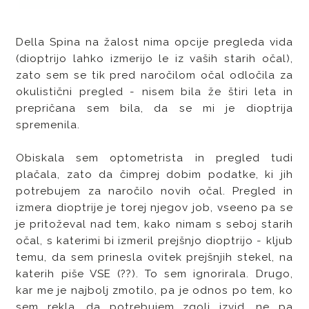
Della Spina na žalost nima opcije pregleda vida
(dioptrijo lahko izmerijo le iz vaših starih očal),
zato sem se tik pred naročilom očal odločila za
okulistični pregled - nisem bila že štiri leta in
prepričana sem bila, da se mi je dioptrija
spremenila.
Obiskala sem optometrista in pregled tudi
plačala, zato da čimprej dobim podatke, ki jih
potrebujem za naročilo novih očal. Pregled in
izmera dioptrije je torej njegov job, vseeno pa se
je pritoževal nad tem, kako nimam s seboj starih
očal, s katerimi bi izmeril prejšnjo dioptrijo - kljub
temu, da sem prinesla ovitek prejšnjih stekel, na
katerih piše VSE (??). To sem ignorirala. Drugo,
kar me je najbolj zmotilo, pa je odnos po tem, ko
sem rekla, da potrebujem zgolj izvid, ne pa