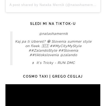
A post shared by Nataša Mernik (@natashamernik)
SLEDI MI NA TIKTOK-U
@natashamernik
Kaj pa ti izbereš? 🤩 Slovenia summer style
on fleek. 🇸🇮
##MyCityMyStyle
##ZalandoStyle
##Slovenia
##tiktokslovenia
@zalando
♬ It's Tricky - RUN DMC
COSMO TAXI | GREGO ČEGLAJ