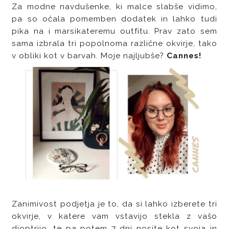
Za modne navdušenke, ki malce slabše vidimo,
pa so očala pomemben dodatek in lahko tudi
pika na i marsikateremu outfitu. Prav zato sem
sama izbrala tri popolnoma različne okvirje, tako
v obliki kot v barvah. Moje najljubše?
Cannes!
Zanimivost podjetja je to, da si lahko izberete tri
okvirje, v katere vam vstavijo stekla z vašo
dioptrijo, te pa potem 7 dni nosite kot svoja in