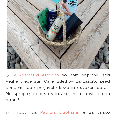
V
Kozmetiki Afrodita
so nam pripravili štiri
👉
velike vreče Sun Care izdelkov za zaščito pred
soncem, lepo porjavelo kožo in osvežen obraz.
Ne spreglej popustov in akcij na njihovi spletni
strani!
Trgovinica
Patrizia Ljubljana
je za vsako
👉