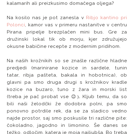
kalamarih ali preizkusimo domačega oljega?
Na kosilo nas je pot zanesla v
Ribjo kantino pri
Polonci
, kamor vas v primeru nastanitve v centru
Pirana pripelje brezplačen mini bus. Gre za
družinski lokal tik ob morju, kjer združujejo
okusne babičine recepte z modernim pridihom.
Na naših krožnikih so se znašle različne hladne
predjedi (marinirane kozice in sardele, tunin
tatar, ribja pašteta, bakala in hobotnica), ob
glavni pa smo druga drugi s krožnikov kradle
kozice na buzaro, tuno z žara in morski list
(treba je pač probat vse
😉).
Kljub temu, da so
bili naši želodčki že dodobra polni, pa smo
ponovno potrdile rek, da se za sladico vedno
najde prostor, saj smo poskusile tri različne pite:
čokoladno, jagodno in limonino. Še danes se
težko, odločim, katera je moja najljubša. Bo treba