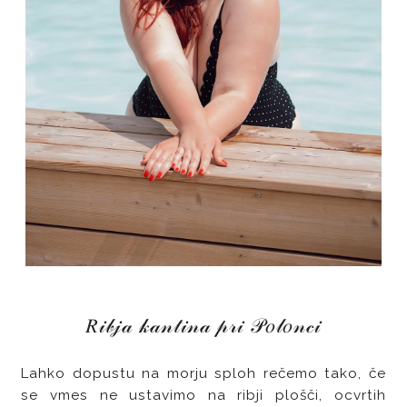
𝑅𝒾𝒷𝒿𝒶 𝓀𝒶𝓃𝓉𝒾𝓃𝒶 𝓅𝓇𝒾 𝒫𝑜𝓁𝑜𝓃𝒸𝒾
Lahko dopustu na morju sploh rečemo tako, če
se vmes ne ustavimo na ribji plošči, ocvrtih