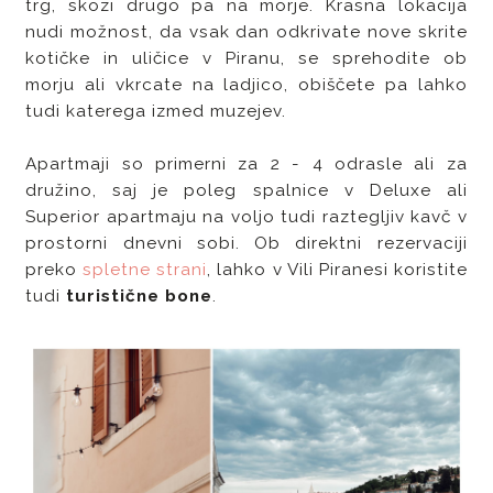
trg, skozi drugo pa na morje. Krasna lokacija
nudi možnost, da vsak dan odkrivate nove skrite
kotičke in uličice v Piranu, se sprehodite ob
morju ali vkrcate na ladjico, obiščete pa lahko
tudi katerega izmed muzejev.
Apartmaji so primerni za 2 - 4 odrasle ali za
družino, saj je poleg spalnice v Deluxe ali
Superior apartmaju na voljo tudi raztegljiv kavč v
prostorni dnevni sobi. Ob direktni rezervaciji
preko
spletne strani
, lahko v Vili Piranesi koristite
tudi
turistične bone
.