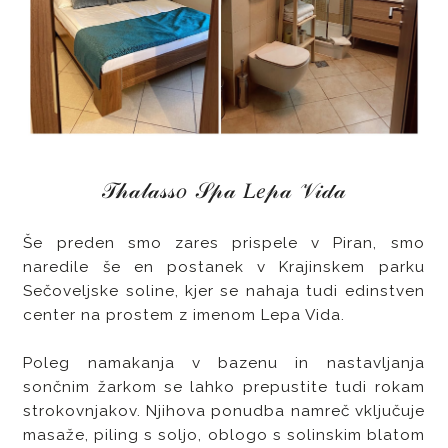
𝒯𝒽𝒶𝓁𝒶𝓈𝓈𝑜 𝒮𝓅𝒶 𝐿𝑒𝓅𝒶 𝒱𝒾𝒹𝒶
Še preden smo zares prispele v Piran, smo
naredile še en postanek v Krajinskem parku
Sečoveljske soline, kjer se nahaja tudi edinstven
center na prostem z imenom Lepa Vida.
Poleg namakanja v bazenu in nastavljanja
sončnim žarkom se lahko prepustite tudi rokam
strokovnjakov. Njihova ponudba namreč vključuje
masaže, piling s soljo, oblogo s solinskim blatom