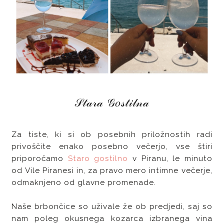
𝒮𝓉𝒶𝓇𝒶 𝒢𝑜𝓈𝓉𝒾𝓁𝓃𝒶
Za tiste, ki si ob posebnih priložnostih radi
privoščite enako posebno večerjo, vse štiri
priporočamo
Staro gostilno
v Piranu, le minuto
od Vile Piranesi in, za pravo mero intimne večerje,
odmaknjeno od glavne promenade.
Naše brbončice so uživale že ob predjedi, saj so
nam poleg okusnega kozarca izbranega vina