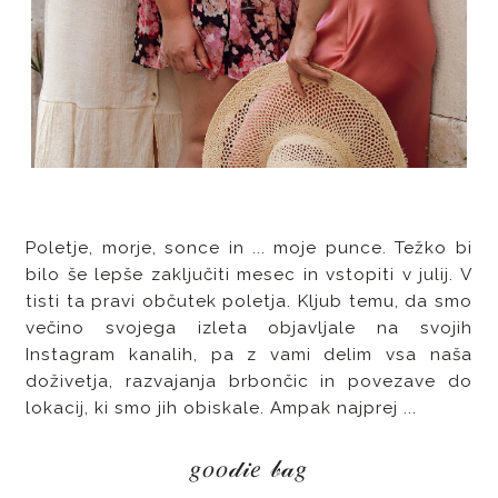
Poletje, morje, sonce in ... moje punce. Težko bi
bilo še lepše zaključiti mesec in vstopiti v julij. V
tisti ta pravi občutek poletja. Kljub temu, da smo
večino svojega izleta objavljale na svojih
Instagram kanalih, pa z vami delim vsa naša
doživetja, razvajanja brbončic in povezave do
lokacij, ki smo jih obiskale. Ampak najprej ...
𝑔𝑜𝑜𝒹𝒾𝑒 𝒷𝒶𝑔