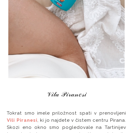
𝒱𝒾𝓁𝒶 𝒫𝒾𝓇𝒶𝓃𝑒𝓈𝒾
Tokrat smo imele priložnost spati v prenovljeni
Vili Piranesi
, ki jo najdete v čistem centru Pirana.
Skozi eno okno smo pogledovale na Tartinijev