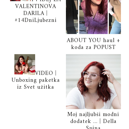
VALENTINOVA
DARILA |
#14DniLjubezni
ABOUT YOU haul +
koda za POPUST
VIDEO |
Unboxing paketka
iz Svet užitka
Moj najljubši modni
dodatek ... | Della
Spina