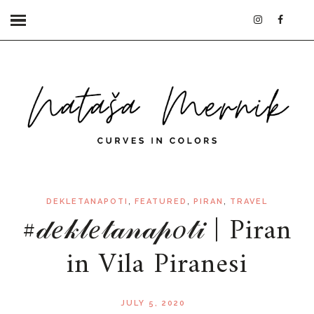
,
,
,
DEKLETANAPOTI
FEATURED
PIRAN
TRAVEL
#𝒹𝑒𝓀𝓁𝑒𝓉𝒶𝓃𝒶𝓅𝑜𝓉𝒾 | Piran
in Vila Piranesi
JULY 5, 2020