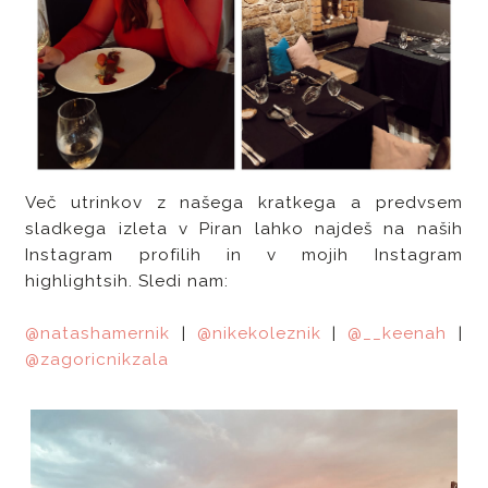
Več utrinkov z našega kratkega a predvsem
sladkega izleta v Piran lahko najdeš na naših
Instagram profilih in v mojih Instagram
highlightsih. Sledi nam:
@natashamernik
|
@nikekoleznik
|
@__keenah
|
@zagoricnikzala