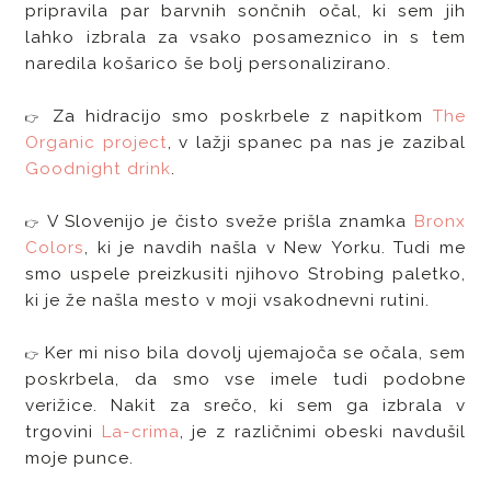
pripravila par barvnih sončnih očal, ki sem jih
lahko izbrala za vsako posameznico in s tem
naredila košarico še bolj personalizirano.
Za hidracijo smo poskrbele z napitkom
The
👉
Organic project
, v lažji spanec pa nas je zazibal
Goodnight drink
.
V Slovenijo je čisto sveže prišla znamka
Bronx
👉
Colors
, ki je navdih našla v New Yorku. Tudi me
smo uspele preizkusiti njihovo Strobing paletko,
ki je že našla mesto v moji vsakodnevni rutini.
Ker mi niso bila dovolj ujemajoča se očala, sem
👉
poskrbela, da smo vse imele tudi podobne
verižice. Nakit za srečo, ki sem ga izbrala v
trgovini
La-crima
, je z različnimi obeski navdušil
moje punce.