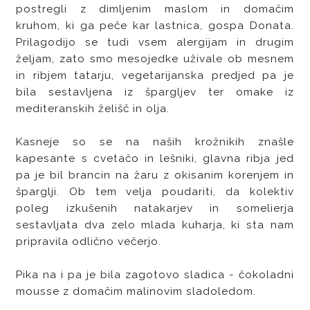
postregli z dimljenim maslom in domačim
kruhom, ki ga peče kar lastnica, gospa Donata.
Prilagodijo se tudi vsem alergijam in drugim
željam, zato smo mesojedke uživale ob mesnem
in ribjem tatarju, vegetarijanska predjed pa je
bila sestavljena iz špargljev ter omake iz
mediteranskih želišč in olja.
Kasneje so se na naših krožnikih znašle
kapesante s cvetačo in lešniki, glavna ribja jed
pa je bil brancin na žaru z okisanim korenjem in
šparglji. Ob tem velja poudariti, da kolektiv
poleg izkušenih natakarjev in somelierja
sestavljata dva zelo mlada kuharja, ki sta nam
pripravila odlično večerjo.
Pika na i pa je bila zagotovo sladica - čokoladni
mousse z domačim malinovim sladoledom.