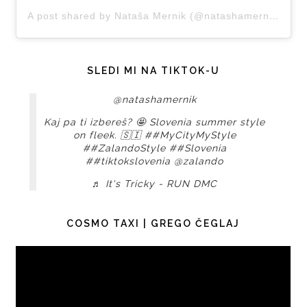
A post shared by Nataša Mernik (@natashamernik)
SLEDI MI NA TIKTOK-U
@natashamernik
Kaj pa ti izbereš? 🤩 Slovenia summer style
on fleek. 🇸🇮
##MyCityMyStyle
##ZalandoStyle
##Slovenia
##tiktokslovenia
@zalando
♬ It's Tricky - RUN DMC
COSMO TAXI | GREGO ČEGLAJ