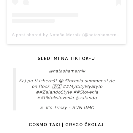
A post shared by Nataša Mernik (@natashamernik)
SLEDI MI NA TIKTOK-U
@natashamernik
Kaj pa ti izbereš? 🤩 Slovenia summer style
on fleek. 🇸🇮
##MyCityMyStyle
##ZalandoStyle
##Slovenia
##tiktokslovenia
@zalando
♬ It's Tricky - RUN DMC
COSMO TAXI | GREGO ČEGLAJ