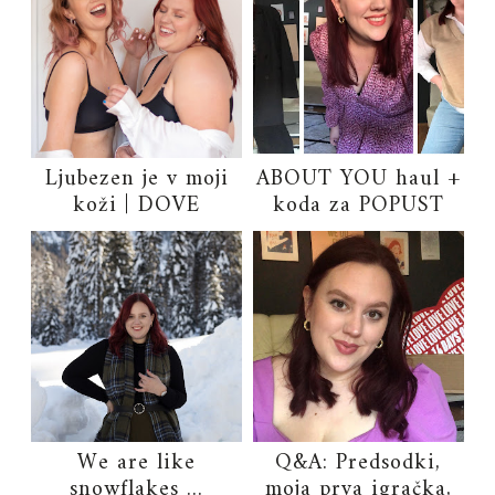
Ljubezen je v moji
ABOUT YOU haul +
koži | DOVE
koda za POPUST
We are like
Q&A: Predsodki,
snowflakes ...
moja prva igračka,