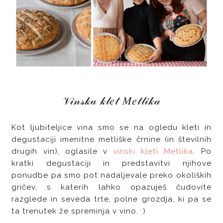
𝒱𝒾𝓃𝓈𝓀𝒶 𝓀𝓁𝑒𝓉 𝑀𝑒𝓉𝓁𝒾𝓀𝒶
Kot ljubiteljice vina smo se na ogledu kleti in
degustaciji imenitne metliške črnine (in številnih
drugih vin), oglasile v
vinski kleti Metlika
. Po
kratki degustaciji in predstavitvi njihove
ponudbe pa smo pot nadaljevale preko okoliških
gričev, s katerih lahko opazuješ čudovite
razglede in seveda trte, polne grozdja, ki pa se
ta trenutek že spreminja v vino. :)