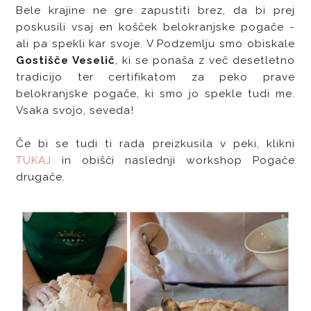
Bele krajine ne gre zapustiti brez, da bi prej
poskusili vsaj en košček belokranjske pogače -
ali pa spekli kar svoje. V Podzemlju smo obiskale
Gostišče Veselič
, ki se ponaša z več desetletno
tradicijo ter certifikatom za peko prave
belokranjske pogače, ki smo jo spekle tudi me.
Vsaka svojo, seveda!
Če bi se tudi ti rada preizkusila v peki, klikni
TUKAJ
in obišči naslednji workshop Pogače
drugače.