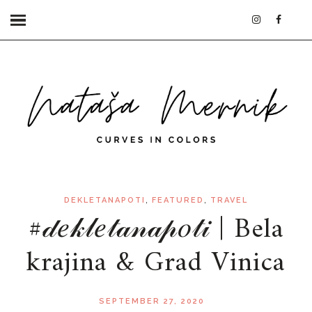
,
,
DEKLETANAPOTI
FEATURED
TRAVEL
#𝒹𝑒𝓀𝓁𝑒𝓉𝒶𝓃𝒶𝓅𝑜𝓉𝒾 | Bela
krajina & Grad Vinica
SEPTEMBER 27, 2020