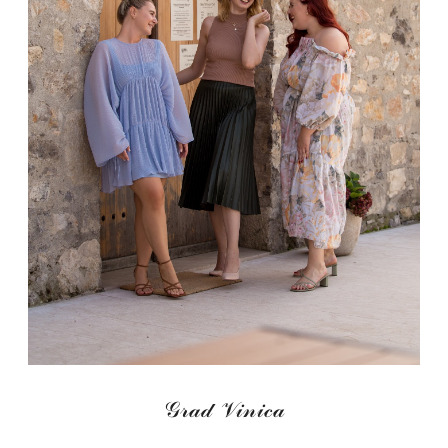
𝒢𝓇𝒶𝒹 𝒱𝒾𝓃𝒾𝒸𝒶