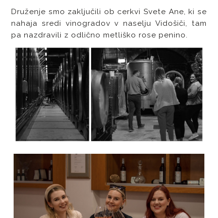
Druženje smo zaključili ob cerkvi Svete Ane, ki se
nahaja sredi vinogradov v naselju Vidošiči, tam
pa nazdravili z odlično metliško rose penino.