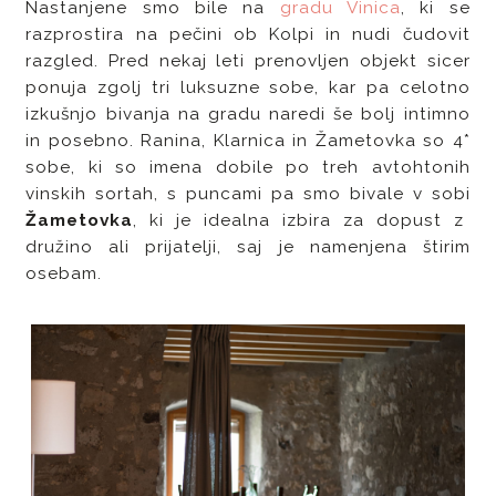
Nastanjene smo bile na
gradu Vinica
, ki se
razprostira na pečini ob Kolpi in nudi čudovit
razgled. Pred nekaj leti prenovljen objekt sicer
ponuja zgolj tri luksuzne sobe, kar pa celotno
izkušnjo bivanja na gradu naredi še bolj intimno
in posebno. Ranina, Klarnica in Žametovka so 4*
sobe, ki so imena dobile po treh avtohtonih
vinskih sortah, s puncami pa smo bivale v sobi
Žametovka
, ki je idealna izbira za dopust z
družino ali prijatelji, saj je namenjena štirim
osebam.