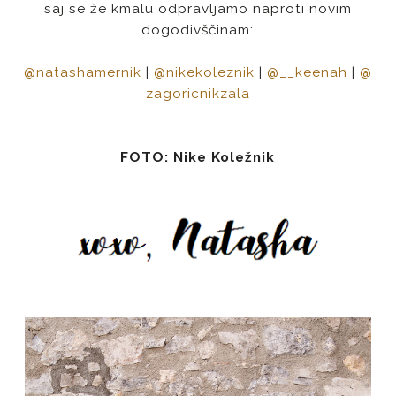
saj se že kmalu odpravljamo naproti novim
dogodivščinam:
@natashamernik
|
@nikekoleznik
|
@__keenah
|
@
zagoricnikzala
FOTO: Nike Koležnik