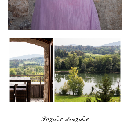
𝒫𝑜𝑔𝒶č𝑒 𝒹𝓇𝓊𝑔𝒶č𝑒