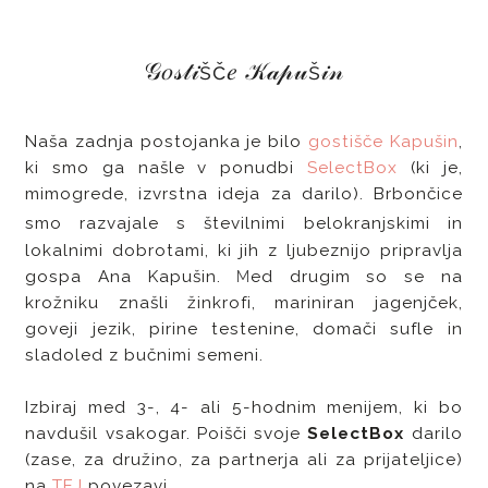
𝒢𝑜𝓈𝓉𝒾šč𝑒 𝒦𝒶𝓅𝓊š𝒾𝓃
Naša zadnja postojanka je bilo
gostišče Kapušin
,
ki smo ga našle v ponudbi
SelectBox
(ki je,
mimogrede, izvrstna ideja za darilo). Brbončice
smo razvajale s številnimi
belokranjskimi in
lokalnimi dobrotami, ki jih z ljubeznijo pripravlja
gospa Ana Kapušin.
ed drugim so se na
M
krožniku znašli žinkrofi, mariniran jagenjček,
goveji jezik, pirine testenine, domači sufle in
sladoled z bučnimi semeni.
Izbiraj med 3-, 4- ali 5-hodnim menijem, ki bo
navdušil vsakogar. Poišči svoje
SelectBox
darilo
(zase, za družino, za partnerja ali za prijateljice)
na
TEJ
povezavi.