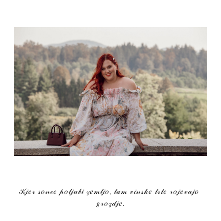
𝒦𝒿𝑒𝓇 𝓈𝑜𝓃𝒸𝑒 𝓅𝑜𝓁𝒿𝓊𝒷𝒾 𝓏𝑒𝓂𝓁𝒿𝑜, 𝓉𝒶𝓂 𝓋𝒾𝓃𝓈𝓀𝑒 𝓉𝓇𝓉𝑒 𝓇𝑜𝒿𝑒𝓋𝒶𝒿𝑜 
𝑔𝓇𝑜𝓏𝒹𝒿𝑒.