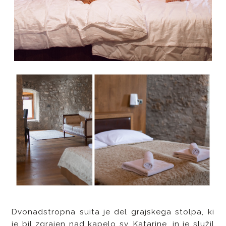
Dvonadstropna suita je del grajskega stolpa, ki
je bil zgrajen nad kapelo sv. Katarine, in je služil