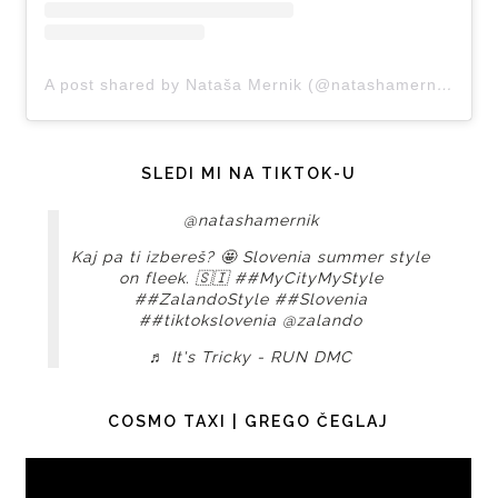
A post shared by Nataša Mernik (@natashamernik)
SLEDI MI NA TIKTOK-U
@natashamernik
Kaj pa ti izbereš? 🤩 Slovenia summer style
on fleek. 🇸🇮
##MyCityMyStyle
##ZalandoStyle
##Slovenia
##tiktokslovenia
@zalando
♬ It's Tricky - RUN DMC
COSMO TAXI | GREGO ČEGLAJ