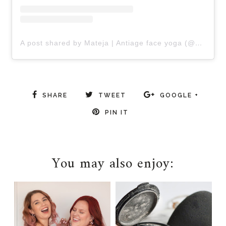
A post shared by Mateja | Antiage face yoga (@groovy.faceyoga)
SHARE
TWEET
GOOGLE +
PIN IT
You may also enjoy: