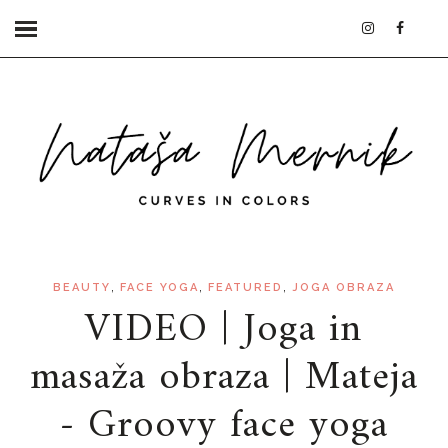
,
,
,
BEAUTY
FACE YOGA
FEATURED
JOGA OBRAZA
VIDEO | Joga in
masaža obraza | Mateja
- Groovy face yoga