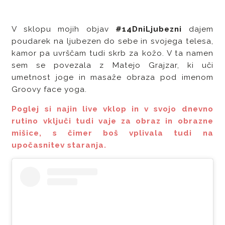
V sklopu mojih objav
#14DniLjubezni
dajem
poudarek na ljubezen do sebe in svojega telesa,
kamor pa uvrščam tudi skrb za kožo. V ta namen
sem se povezala z Matejo Grajzar, ki uči
umetnost joge in masaže obraza pod imenom
Groovy face yoga.
Poglej si najin live vklop in v svojo dnevno
rutino vključi tudi vaje za obraz in obrazne
mišice, s čimer boš vplivala tudi na
upočasnitev staranja.