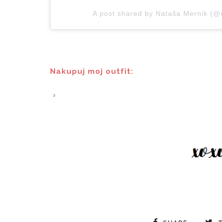
A post shared by Nataša Mernik (
Nakupuj moj outfit: