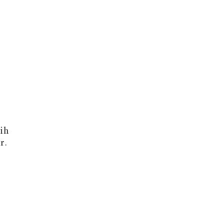
|
,
ih
r.