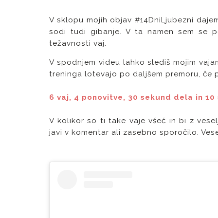
V sklopu mojih objav #14DniLjubezni daje
sodi tudi gibanje. V ta namen sem se p
težavnosti vaj.
V spodnjem videu lahko slediš mojim vajam, 
treninga lotevajo po daljšem premoru, če pa
6 vaj, 4 ponovitve, 30 sekund dela in 10
V kolikor so ti take vaje všeč in bi z ves
javi v komentar ali zasebno sporočilo. Ves