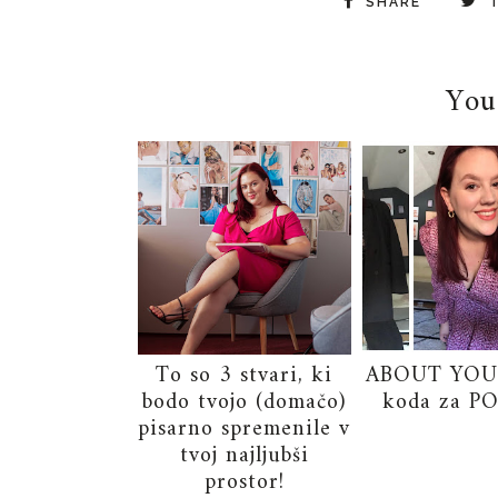
SHARE
You
To so 3 stvari, ki
ABOUT YOU 
bodo tvojo (domačo)
koda za P
pisarno spremenile v
tvoj najljubši
prostor!