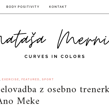
BODY POSITIVITY
KONTAKT
,
,
,
EXERCISE
FEATURED
SPORT
elovadba z osebno trener
Ano Meke