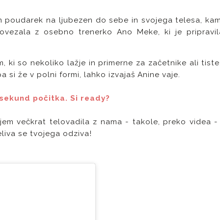
m poudarek na ljubezen do sebe in svojega telesa, ka
ovezala z osebno trenerko Ano Meke, ki je pripravi
ki so nekoliko lažje in primerne za začetnike ali tiste,
 si že v polni formi, lahko izvajaš Anine vaje.
 sekund počitka. Si ready?
eljem večkrat telovadila z nama - takole, preko videa 
eliva se tvojega odziva!