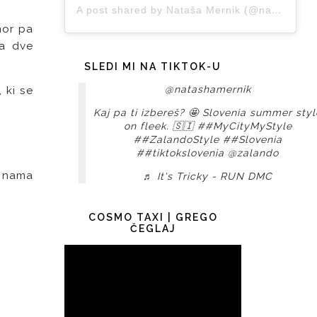
A post shared by Nataša Mernik (@natashamernik)
mor pa
la dve
SLEDI MI NA TIKTOK-U
@natashamernik
 ki se
Kaj pa ti izbereš? 🤩 Slovenia summer styl
on fleek. 🇸🇮
##MyCityMyStyle
##ZalandoStyle
##Slovenia
##tiktokslovenia
@zalando
- nama
♬ It's Tricky - RUN DMC
COSMO TAXI | GREGO
ČEGLAJ