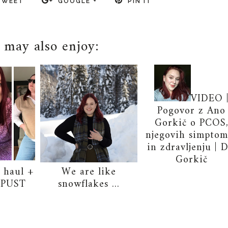
TWEET
GOOGLE +
PIN IT
 may also enjoy:
VIDEO 
Pogovor z Ano
Gorkič o PCOS
njegovih simptom
in zdravljenju | D
Gorkič
haul +
We are like
OPUST
snowflakes ...